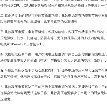
馈信号到CPU，CPU根据各项数据分析和算法从新给负载（静电板）一
二.真正意义上的智能可控调节输出功率，此款电源带有功率调节按钮根
以电压调节来作为功率调节，这不是真正的功率调节。
三.此款高压电源，带有开机键，各项功能键，各项工作状态指示LED灯，
压绝缘线，防水，防静电，防雷击等，无任何裸露在外的主机内部电路。外
电缆和10mmLED工作指示灯。
四.大旋钮电压调节键，用户按照电压刻度调节到自己所需要的输出电压
法控制高压电极之间短路（打火）与极板距离太大造成的空载（断路）
五.当输出电压远低于启动负载状态时（比如静电场电压不够大无法产生
臭氧等情况）低电压指示灯会亮起，提醒用户目前电压不够大，需要加
六.此款高压电源解决了目前市场上高压电源的通病，不能连续工作，目
这样会造成静电场无法连续工作。此款高压电源解决了市场上的通病无
压输出。